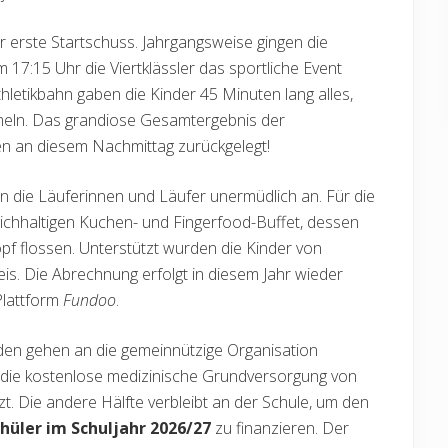
r erste Startschuss. Jahrgangsweise gingen die
 17:15 Uhr die Viertklässler das sportliche Event
letikbahn gaben die Kinder 45 Minuten lang alles,
mmeln. Das grandiose Gesamtergebnis der
 an diesem Nachmittag zurückgelegt!
n die Läuferinnen und Läufer unermüdlich an. Für die
eichhaltigen Kuchen- und Fingerfood-Buffet, dessen
f flossen. Unterstützt wurden die Kinder von
s. Die Abrechnung erfolgt in diesem Jahr wieder
Plattform
Fundoo
.
en gehen an die gemeinnützige Organisation
ür die kostenlose medizinische Grundversorgung von
t. Die andere Hälfte verbleibt an der Schule, um den
hüler im Schuljahr 2026/27
zu finanzieren. Der