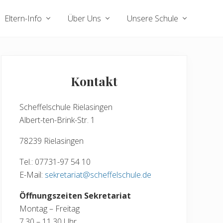
Eltern-Info
Über Uns
Unsere Schule
Seitenspalte
Kontakt
Scheffelschule Rielasingen
Albert-ten-Brink-Str. 1
78239 Rielasingen
Tel.: 07731-97 54 10
E-Mail:
sekretariat@scheffelschule.de
Öffnungszeiten Sekretariat
Montag – Freitag
7.30 – 11.30 Uhr