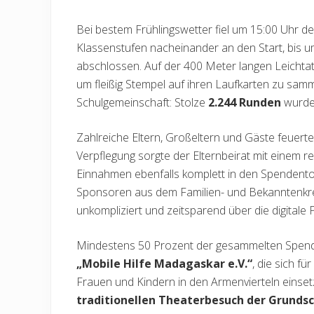
Bei bestem Frühlingswetter fiel um 15:00 Uhr de
Klassenstufen nacheinander an den Start, bis um
abschlossen. Auf der 400 Meter langen Leichtath
um fleißig Stempel auf ihren Laufkarten zu sa
Schulgemeinschaft: Stolze
2.244 Runden
wurden
Zahlreiche Eltern, Großeltern und Gäste feuerte
Verpflegung sorgte der Elternbeirat mit einem r
Einnahmen ebenfalls komplett in den Spendentop
Sponsoren aus dem Familien- und Bekanntenkrei
unkompliziert und zeitsparend über die digitale 
Mindestens 50 Prozent der gesammelten Spend
„Mobile Hilfe Madagaskar e.V.“
, die sich f
Frauen und Kindern in den Armenvierteln einsetz
traditionellen Theaterbesuch der Grundsc