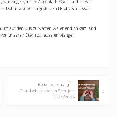
by war Angeln, meine Augenfarbe Gold und ich war
m aus Dubai, war 60 cm groß, sein Hobby war essen
um auf den Bus zu warten. Als er endlich kam, sind
r von unseren Eltern zuhause empfangen.
N
Ferienbetreuung für
»
ä
Grundschulkinder im Schuljahr
c
2025/2026
h
s
t