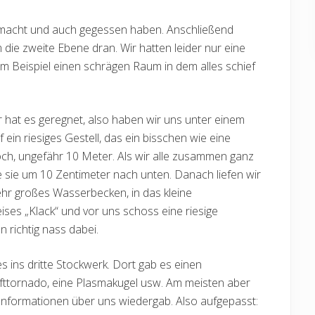
emacht und auch gegessen haben. Anschließend
ie zweite Ebene dran. Wir hatten leider nur eine
um Beispiel einen schrägen Raum in dem alles schief
 hat es geregnet, also haben wir uns unter einem
ein riesiges Gestell, das ein bisschen wie eine
och, ungefähr 10 Meter. Als wir alle zusammen ganz
te sie um 10 Zentimeter nach unten. Danach liefen wir
ehr großes Wasserbecken, in das kleine
eises „Klack“ und vor uns schoss eine riesige
 richtig nass dabei.
 ins dritte Stockwerk. Dort gab es einen
ufttornado, eine Plasmakugel usw. Am meisten aber
 Informationen über uns wiedergab. Also aufgepasst: