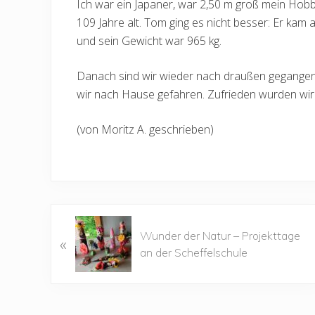
Ich war ein Japaner, war 2,50 m groß mein Hob
109 Jahre alt. Tom ging es nicht besser: Er ka
und sein Gewicht war 965 kg.
Danach sind wir wieder nach draußen gegangen, 
wir nach Hause gefahren. Zufrieden wurden wi
(von Moritz A. geschrieben)
V
Wunder der Natur – Projekttage
«
o
an der Scheffelschule
r
h
e
r