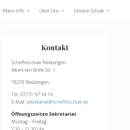
Eltern-Info
Über Uns
Unsere Schule
Seitenspalte
Kontakt
Scheffelschule Rielasingen
Albert-ten-Brink-Str. 1
78239 Rielasingen
Tel.: 07731-97 54 10
E-Mail:
sekretariat@scheffelschule.de
Öffnungszeiten Sekretariat
Montag – Freitag
7.30 – 11.30 Uhr