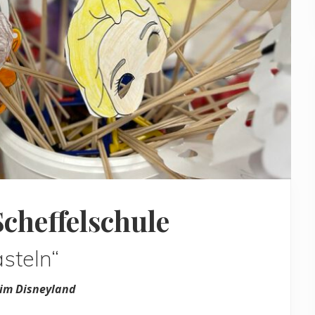
Scheffelschule
steln“
 im Disneyland