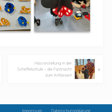
N
Häsvorstellung in der
»
ä
Scheffelschule – die Fastnacht
c
zum Anfassen!
h
s
t
e
r
B
Impressum
Datenschutzerklärung