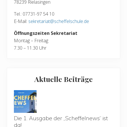
78239 Rielasingen
t
:
r
Tel.: 07731-97 54 10
a
E-Mail:
sekretariat@scheffelschule.de
g
:
Öffnungszeiten Sekretariat
Montag – Freitag
7.30 – 11.30 Uhr
Aktuelle Beiträge
Die 1. Ausgabe der „Scheffelnews“ ist
da!