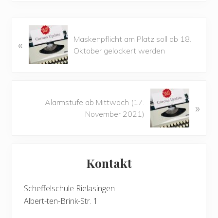
V
Maskenpflicht am Platz soll ab 18.
«
o
Oktober gelockert werden
r
h
e
r
N
i
Alarmstufe ab Mittwoch (17.
»
ä
g
November 2021)
c
e
h
r
s
Seitenspalte
B
t
e
Kontakt
e
i
r
t
B
Scheffelschule Rielasingen
r
e
Albert-ten-Brink-Str. 1
a
i
g