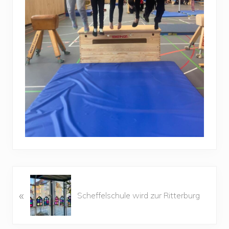
V
«
o
Scheffelschule wird zur Ritterburg
r
h