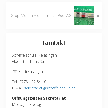
e
r
N
i
»
ä
Stop-Motion Videos in der iPad-AG
g
c
e
h
r
s
Seitenspalte
B
t
e
Kontakt
e
i
r
t
B
Scheffelschule Rielasingen
r
e
Albert-ten-Brink-Str. 1
a
i
g
78239 Rielasingen
t
:
r
Tel.: 07731-97 54 10
a
E-Mail:
sekretariat@scheffelschule.de
g
:
Öffnungszeiten Sekretariat
Montag – Freitag