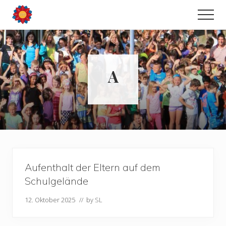
Menu
Zum
Men
Inhalt
Grundschule
springen
&
Ganztagesschule
in
Wahlform
A
Aufenthalt der Eltern auf dem
Schulgelände
12. Oktober 2025
// by
SL