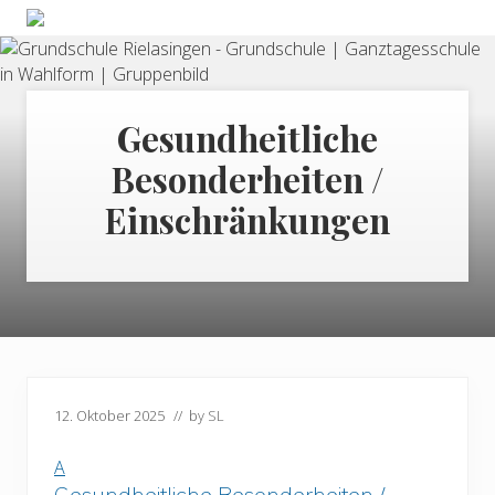
Menu
Skip
Zum
Skip
Zur
Grundschule
to
Inhalt
to
Seitenspalte
&
right
springen
secondary
springen
Ganztagesschule
header
navigation
in
Wahlform
Gesundheitliche
navigation
Besonderheiten /
Einschränkungen
12. Oktober 2025
// by
SL
A
Gesundheitliche Besonderheiten /