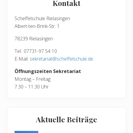
e
Kontakt
e
i
r
t
B
Scheffelschule Rielasingen
r
e
Albert-ten-Brink-Str. 1
a
i
g
78239 Rielasingen
t
:
r
Tel.: 07731-97 54 10
a
E-Mail:
sekretariat@scheffelschule.de
g
:
Öffnungszeiten Sekretariat
Montag – Freitag
7.30 – 11.30 Uhr
Aktuelle Beiträge